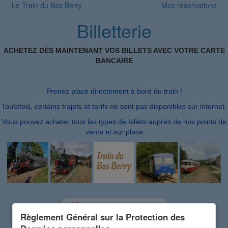
Le Train du Bas Berry
Mes réservations
Billetterie
ACHETEZ DÈS MAINTENANT VOS BILLETS AVEC VOTRE CARTE
BANCAIRE
Prenez place directement à bord du train !
Toutefois, certains trajets et tarifs ne sont pas disponibles sur internet.
Vous pouvez acheter tous les types de billets auprès de nos points de
vente et sur place
Utiliser un code cadeau
Règlement Général sur la Protection des