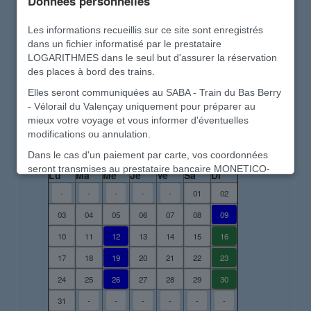
Données personnelles
Besoin d'aide pour la réservation ?
Les informations recueillis sur ce site sont enregistrés
dans un fichier informatisé par le prestataire
Recommencer à zéro
LOGARITHMES dans le seul but d'assurer la réservation
des places à bord des trains.
Elles seront communiquées au SABA - Train du Bas Berry
Calendrier des circulations
- Vélorail du Valençay uniquement pour préparer au
mieux votre voyage et vous informer d'éventuelles
modifications ou annulation.
août 2026
Dans le cas d'un paiement par carte, vos coordonnées
seront transmises au prestataire bancaire MONETICO-
Lu
Ma
Me
Je
Ve
Sa
Di
PAIEMENT conformément à la directive sur les paiement -
-
-
-
-
-
01
02
DSP2
03
04
05
06
07
08
09
Vos données personnelles sont précieuses.
10
11
12
13
14
15
16
Elles seront détruites en fin d'année et ne seront en
aucun cas transmises à d'autres structures, ni utilisé à un
17
18
19
20
21
22
23
autre usage
24
25
26
27
28
29
30
Ce site de réservation est sécurisé et ne comporte aucun
31
-
-
-
-
-
-
traqueur et aucun cookie destiné à des usages