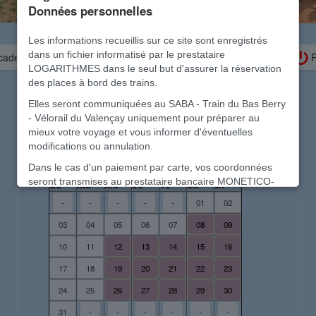
Données personnelles
Les informations recueillis sur ce site sont enregistrés
dans un fichier informatisé par le prestataire
 cadeau
Besoin d'aide pour la réservation ?
R
LOGARITHMES dans le seul but d'assurer la réservation
des places à bord des trains.
Elles seront communiquées au SABA - Train du Bas Berry
Calendrier des circulations
- Vélorail du Valençay uniquement pour préparer au
mieux votre voyage et vous informer d'éventuelles
modifications ou annulation.
août 2026
Dans le cas d'un paiement par carte, vos coordonnées
seront transmises au prestataire bancaire MONETICO-
Lu
Ma
Me
Je
Ve
Sa
Di
PAIEMENT conformément à la directive sur les paiement -
-
-
-
-
-
01
02
DSP2
03
04
05
06
07
08
09
Vos données personnelles sont précieuses.
10
11
12
13
14
15
16
Elles seront détruites en fin d'année et ne seront en
aucun cas transmises à d'autres structures, ni utilisé à un
17
18
19
20
21
22
23
autre usage
24
25
26
27
28
29
30
Ce site de réservation est sécurisé et ne comporte aucun
31
-
-
-
-
-
-
traqueur et aucun cookie destiné à des usages