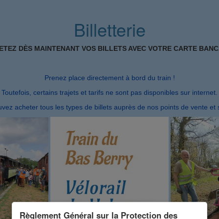
Billetterie
ETEZ DÈS MAINTENANT VOS BILLETS AVEC VOTRE CARTE BANC
Prenez place directement à bord du train !
Toutefois, certains trajets et tarifs ne sont pas disponibles sur internet.
vez acheter tous les types de billets auprès de nos points de vente et 
Règlement Général sur la Protection des